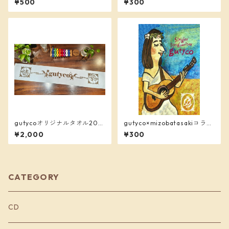
¥500
¥300
販売
コ」
gutycoオリジナルタオル202
gutyco×mizobatasakiコラ
5
ボ ポストカード「太陽のグ
¥2,000
¥300
チコ」
CATEGORY
CD