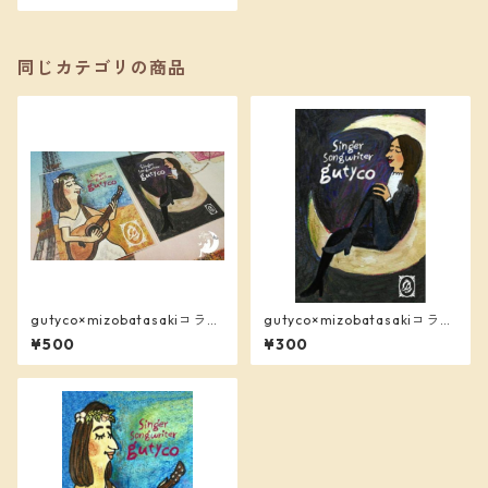
同じカテゴリの商品
gutyco×mizobatasakiコラ
gutyco×mizobatasakiコラ
ボ ポストカード2枚1セット
ボ ポストカード「月のグチ
¥500
¥300
販売
コ」