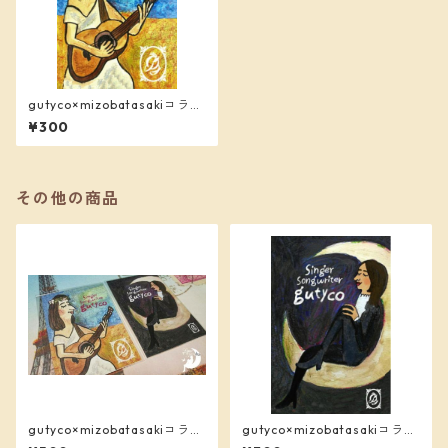
gutyco×mizobatasakiコラ
ボ ポストカード「太陽のグ
¥300
チコ」
その他の商品
gutyco×mizobatasakiコラ
gutyco×mizobatasakiコラ
ボ ポストカード2枚1セット
ボ ポストカード「月のグチ